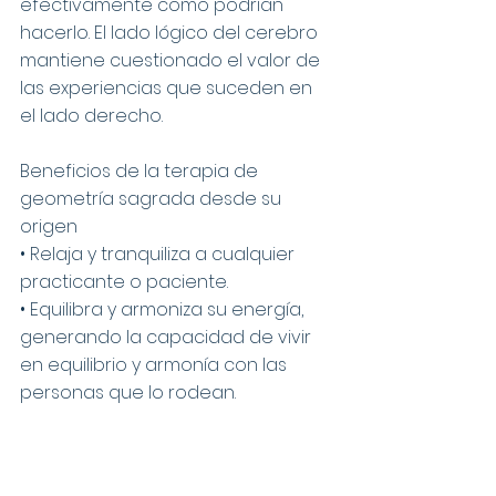
efectivamente como podrían 
hacerlo. El lado lógico del cerebro 
mantiene cuestionado el valor de 
las experiencias que suceden en 
el lado derecho.
Beneficios de la terapia de 
geometría sagrada desde su 
origen 
• Relaja y tranquiliza a cualquier 
practicante o paciente.
• Equilibra y armoniza su energía, 
generando la capacidad de vivir 
en equilibrio y armonía con las 
personas que lo rodean.
• Elimina o disminuye en un 
porcentaje importante el dolor, 
angustia o desesperación que 