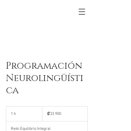
Programación
Neurolingüísti
ca
33 900
colones
1 h
1
₡33 900
costarricenses
Reiki Equilibrio Integral